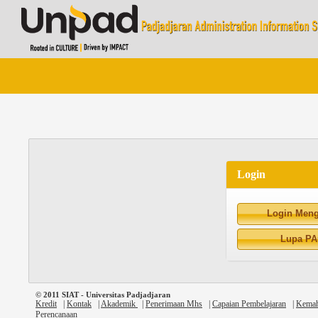
Login
Login Men
Lupa PA
© 2011 SIAT - Universitas Padjadjaran
Kredit
|
Kontak
|
Akademik
|
Penerimaan Mhs
|
Capaian Pembelajaran
|
Kemah
Perencanaan